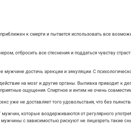
м приближен к смерти и пытается использовать все возмож
ером, отбросить все стеснения и поддаться чувству страст
е мужчине достичь эрекции и эякуляции. С психологическо
действие на мозг и другие органы. Выпивка приводит к д
еприятные ощущения. Спиртное и интим не очень совмести
екс уже не доставляет того удовольствия, что без пьянств
У мужчин, которые воздерживаются от регулярного употре
ив, мужчины с зависимостью рискуют не лицезреть такие с