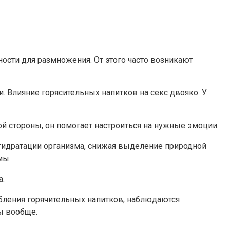
ности для размножения. От этого часто возникают
и. Влияние горясительных напитков на секс двояко. У
й стороны, он помогает настроиться на нужные эмоции.
егидратации организма, снижая выделение природной
мы.
а.
бления горячительных напитков, наблюдаются
ны вообще.