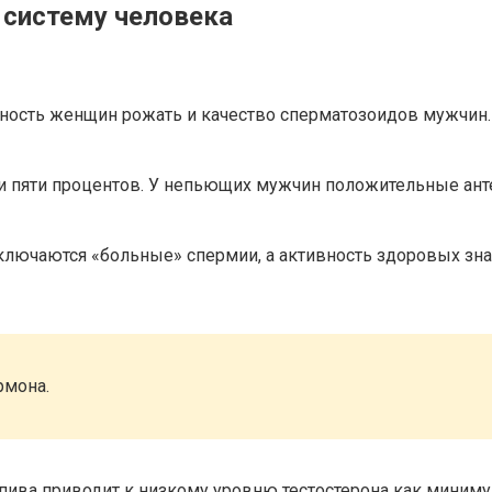
 систему человека
ность женщин рожать и качество сперматозоидов мужчин.
 пяти процентов. У непьющих мужчин положительные антер
включаются «больные» спермии, а активность здоровых зна
рмона.
пива приводит к низкому уровню тестостерона как минимум