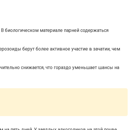
 В биологическом материале парней содержаться
озоиды берут более активное участие в зачатии, чем
чительно снижается, что гораздо уменьшает шансы на
 на пять дней. У заядлых алкоголиков на этой почве