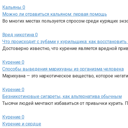
Кальяны
0
Можно ли отравиться кальяном: первая помощь
Во многих местах пользуется спросом среди курящих эк
Вред никотина
0
Что происходит с зубами у курильщика: как восстановить 
Достоверно известно, что курение является вредной прив
Курение
0
Способы выведения марихуаны из организма человека
Марихуана — это наркотическое вещество, которое негат
Курение
0
Безникотиновые cигареты, как альтернатива обычным
Тысячи людей мечтают избавиться от привычки курить. 
Курение
0
Курение и сердце