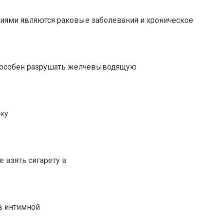
иями являются раковые заболевания и хроническое
 способен разрушать желчевыводящую
еку
 взять сигарету в
в интимной