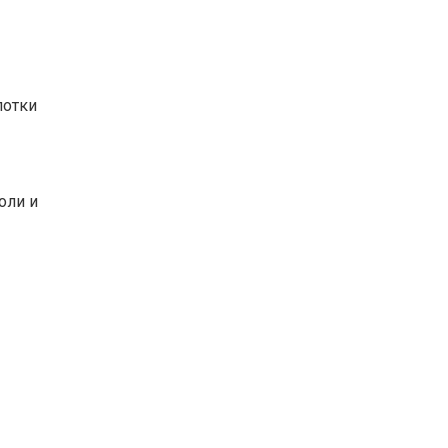
лотки
оли и