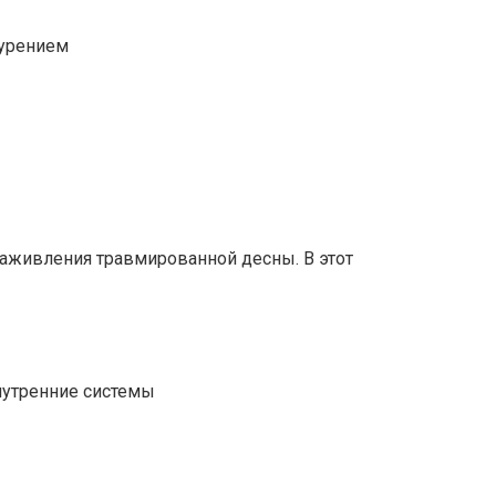
курением
заживления травмированной десны. В этот
Внутренние системы