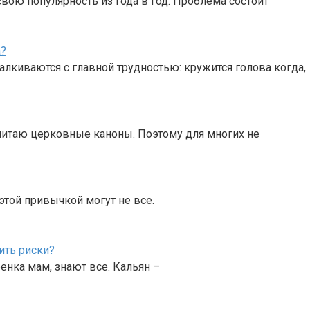
вою популярность из года в год. Проблема состоит
а?
алкиваются с главной трудностью: кружится голова когда,
читаю церковные каноны. Поэтому для многих не
этой привычкой могут не все.
ить риски?
енка мам, знают все. Кальян –