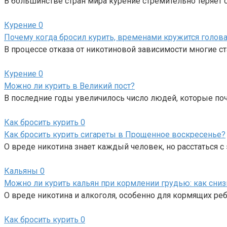
В большинстве стран мира курение стремительно теряет с
Курение
0
Почему когда бросил курить, временами кружится голов
В процессе отказа от никотиновой зависимости многие ст
Курение
0
Можно ли курить в Великий пост?
В последние годы увеличилось число людей, которые по
Как бросить курить
0
Как бросить курить сигареты в Прощенное воскресенье?
О вреде никотина знает каждый человек, но расстаться с 
Кальяны
0
Можно ли курить кальян при кормлении грудью: как сниз
О вреде никотина и алкоголя, особенно для кормящих реб
Как бросить курить
0