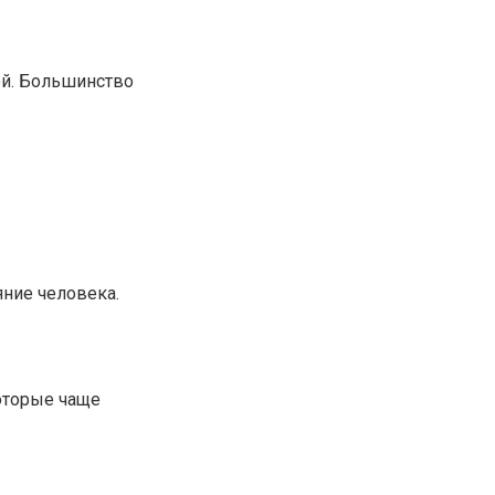
ей. Большинство
яние человека.
оторые чаще