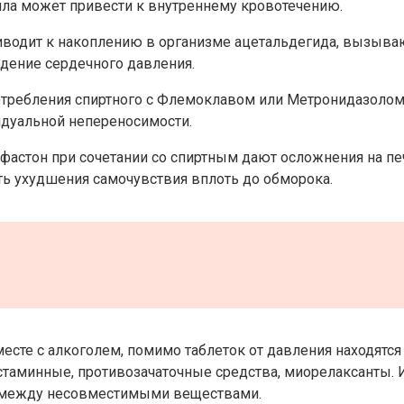
ила может привести к внутреннему кровотечению.
водит к накоплению в организме ацетальдегида, вызываю
адение сердечного давления.
требления спиртного с Флемоклавом или Метронидазолом.
идуальной непереносимости.
астон при сочетании со спиртным дают осложнения на печ
ть ухудшения самочувствия вплоть до обморока.
есте с алкоголем, помимо таблеток от давления находятся
стаминные, противозачаточные средства, миорелаксанты. 
а между несовместимыми веществами.