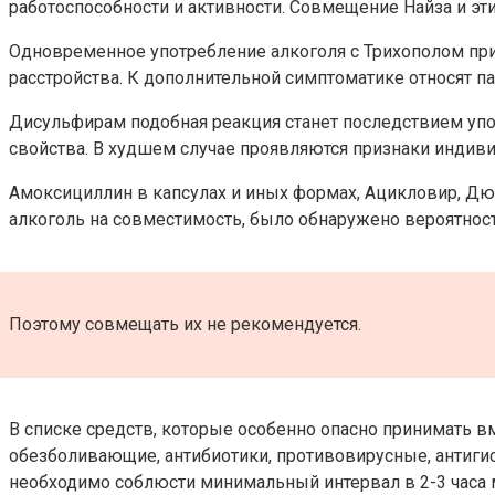
работоспособности и активности. Совмещение Найза и эт
Одновременное употребление алкоголя с Трихополом при
расстройства. К дополнительной симптоматике относят п
Дисульфирам подобная реакция станет последствием упо
свойства. В худшем случае проявляются признаки индив
Амоксициллин в капсулах и иных формах, Ацикловир, Дюф
алкоголь на совместимость, было обнаружено вероятнос
Поэтому совмещать их не рекомендуется.
В списке средств, которые особенно опасно принимать вм
обезболивающие, антибиотики, противовирусные, антиги
необходимо соблюсти минимальный интервал в 2-3 час