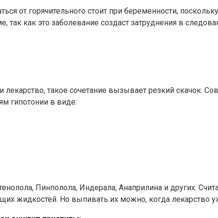
ься от горячительного стоит при беременности, поскольк
ме, так как это заболевание создаст затруднения в следов
 лекарство, такое сочетание вызывает резкий скачок. Со
ям гипотонии в виде:
нолола, Пинполола, Индерала, Анаприлина и других. Счита
их жидкостей. Но выпивать их можно, когда лекарство у