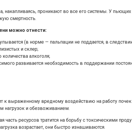
 а, накапливаясь, проникают во все его системы. У пьющи
кую смертность.
ени можно отнести:
пывается (в норме — пальпации не поддается, в следствии
изистых и склер;
 количества алкоголя;
висимого развивается необходимость в поддержании постоян
т к выраженному вредному воздействию на работу почек 
м нагрузок и обезвоживанием.
шая часть ресурсов тратится на борьбу с токсическими про
нагрузка возрастает, они быстро изнашиваются.