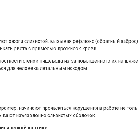
руют ожоги слизистой, вызывая рефлюкс (обратный заброс
никать рвота с примесью прожилок крови.
остности стенок пищевода из-за повышенного их напряжен
ься для человека летальным исходом.
рактер, начинают проявляться нарушения в работе не толь
ывают изъязвление слизистых оболочек.
инической картине: