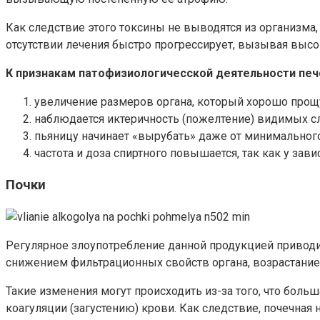
Как следствие этого токсины не выводятся из организма,
отсутствии лечения быстро прогрессирует, вызывая высо
К признакам патофизиологичесской деятельности печ
увеличение размеров органа, который хорошо прощу
наблюдается иктеричность (пожелтение) видимых сл
пьяницу начинает «вырубать» даже от минимального
частота и доза спиртного повышается, так как у за
Почки
Регулярное злоупотребление данной продукцией приводи
снижением фильтрационных свойств органа, возрастание
Такие изменения могут происходить из-за того, что боль
коагуляции (загустению) крови. Как следствие, почечная 