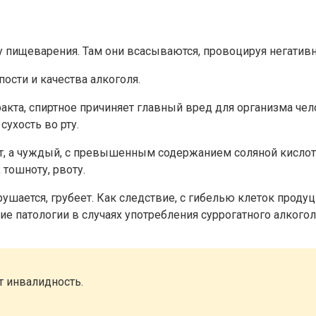
у пищеварения. Там они всасываются, провоцируя негативн
ости и качества алкоголя.
акта, спиртное причиняет главный вред для организма чел
ухость во рту.
т, а чуждый, с превышенным содержанием соляной кислот
 тошноту, рвоту.
ушается, грубеет. Как следствие, с гибелью клеток проду
е патологии в случаях употребления суррогатного алкогол
т инвалидность.