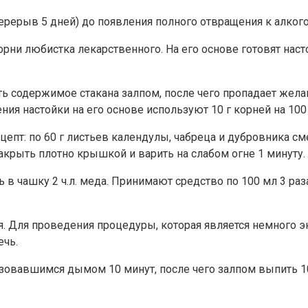
перерыв 5 дней) до появления полного отвращения к алког
ни любистка лекарственного. На его основе готовят настой
ть содержимое стакана залпом, после чего пропадает жел
ния настойки на его основе используют 10 г корней на 100
цепт: по 60 г листьев календулы, чабреца и дубровника см
закрыть плотно крышкой и варить на слабом огне 1 минуту.
 в чашку 2 ч.л. меда. Принимают средство по 100 мл 3 раза
. Для проведения процедуры, которая является немного 
ечь.
азовавшимся дымом 10 минут, после чего залпом выпить 