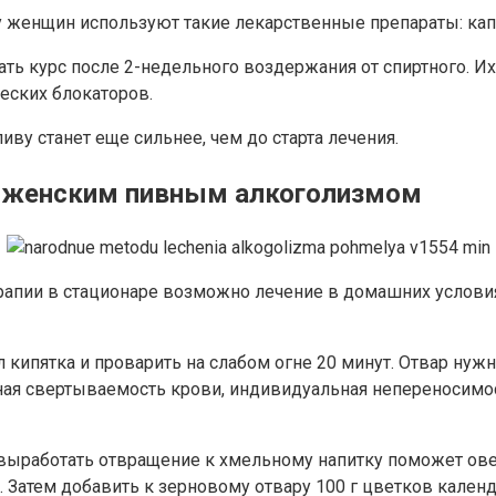
у женщин используют такие лекарственные препараты: кап
ть курс после 2-недельного воздержания от спиртного. Их
еских блокаторов.
иву станет еще сильнее, чем до старта лечения.
с женским пивным алкоголизмом
апии в стационаре возможно лечение в домашних услови
л кипятка и проварить на слабом огне 20 минут. Отвар нуж
ая свертываемость крови, индивидуальная непереносимост
 выработать отвращение к хмельному напитку поможет ове
 Затем добавить к зерновому отвару 100 г цветков календу