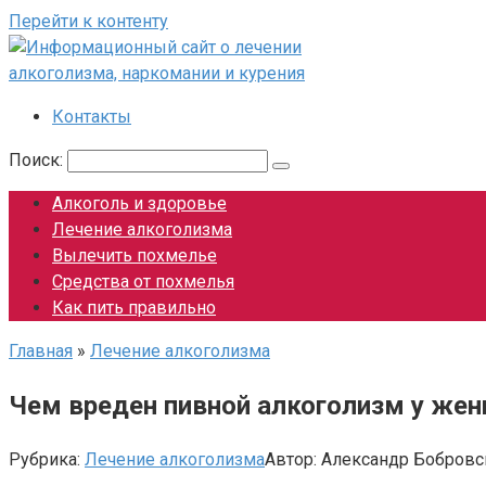
Перейти к контенту
Контакты
Поиск:
Алкоголь и здоровье
Лечение алкоголизма
Вылечить похмелье
Средства от похмелья
Как пить правильно
Главная
»
Лечение алкоголизма
Чем вреден пивной алкоголизм у жен
Рубрика:
Лечение алкоголизма
Автор:
Александр Бобровс