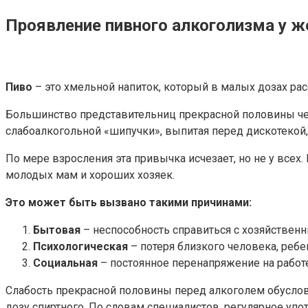
Проявление пивного алкоголизма у 
Пиво
– это хмельной напиток, который в малых дозах ра
Большинство представительниц прекрасной половины чел
слабоалкогольной «шипучки», выпитая перед дискотекой,
По мере взросления эта привычка исчезает, но не у всех
молодых мам и хороших хозяек.
Это может быть вызвано такими причинами:
Бытовая
– неспособность справиться с хозяйственн
Психологическая
– потеря близкого человека, ребе
Социальная
– постоянное перенапряжение на работе
Слабость прекрасной половины перед алкоголем обусло
дозу спиртного. По словам специалистов, регулярное упот