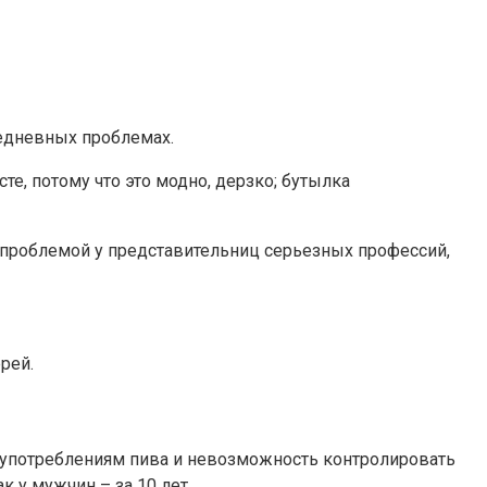
седневных проблемах.
, потому что это модно, дерзко; бутылка
я проблемой у представительниц серьезных профессий,
рей.
 употреблениям пива и невозможность контролировать
к у мужчин – за 10 лет.