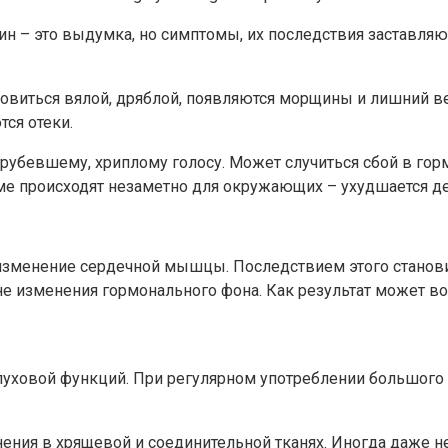
н – это выдумка, но симптомы, их последствия заставляют
овиться вялой, дряблой, появляются морщины и лишний вес
ся отеки.
убевшему, хриплому голосу. Может случиться сбой в гормо
ме происходят незаметно для окружающих – ухудшается де
изменение сердечной мышцы. Последствием этого станови
е изменения гормонального фона. Как результат может во
уховой функций. При регулярном употреблении большого к
ения в хрящевой и соединительной тканях. Иногда даже н