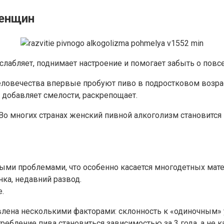
женщин
сслабляет, поднимает настроение и помогает забыть о пов
овечества впервые пробуют пиво в подростковом возрасте
 добавляет смелости, раскрепощает.
. Во многих странах женский пивной алкоголизм становитс
ыми проблемами, что особенно касается многодетных мате
нка, недавний развод.
.
влена несколькими факторами: склонность к «одиночным»
ребление пива становиться зависимостью за 3 года, а не ка