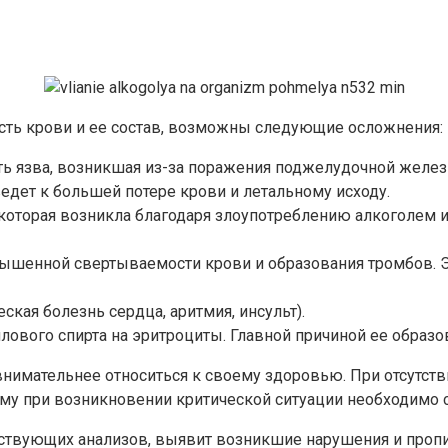
о
ость крови и ее состав, возможны следующие осложнения:
ть язва, возникшая из-за поражения поджелудочной желез
ведет к большей потере крови и летальному исходу.
, которая возникла благодаря злоупотреблению алкоголем
овышенной свертываемости крови и образования тромбов. 
кая болезнь сердца, аритмия, инсульт).
лового спирта на эритроциты. Главной причиной ее образо
внимательнее относиться к своему здоровью. При отсутст
ому при возникновении критической ситуации необходимо 
тствующих анализов, выявит возникшие нарушения и пропи