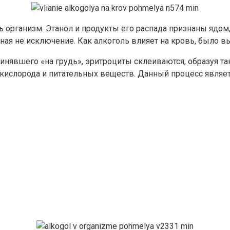
ь организм. Этанол и продукты его распада признаны ядо
ая не исключение. Как алкоголь влияет на кровь, было вы
ринявшего «на грудь», эритроциты склеиваются, образуя т
о кислорода и питательных веществ. Данный процесс являе