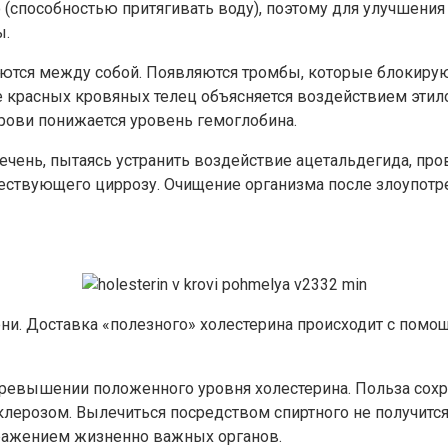
(способностью притягивать воду), поэтому для улучшения
ы.
ются между собой. Появляются тромбы, которые блокируют
 красных кровяных телец объясняется воздействием этилов
рови понижается уровень гемоглобина.
 Печень, пытаясь устранить воздействие ацетальдегида, п
ствующего циррозу. Очищение организма после злоупотреб
и. Доставка «полезного» холестерина происходит с помо
ревышении положенного уровня холестерина. Польза сохра
клерозом. Вылечиться посредством спиртного не получится.
ражением жизненно важных органов.