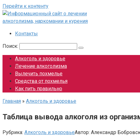
Перейти к контенту
Контакты
Поиск:
Алкоголь и здоровье
Лечение алкоголизма
Вылечить похмелье
Средства от похмелья
Как пить правильно
Главная
»
Алкоголь и здоровье
Таблица вывода алкоголя из организ
Рубрика:
Алкоголь и здоровье
Автор:
Александр Бобровс