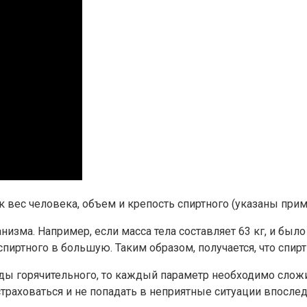
к вес человека, объем и крепость спиртного (указаны при
зма. Например, если масса тела составляет 63 кг, и было 
спиртного в большую. Таким образом, получается, что спи
ы горячительного, то каждый параметр необходимо сложит
траховаться и не попадать в неприятные ситуации впосле