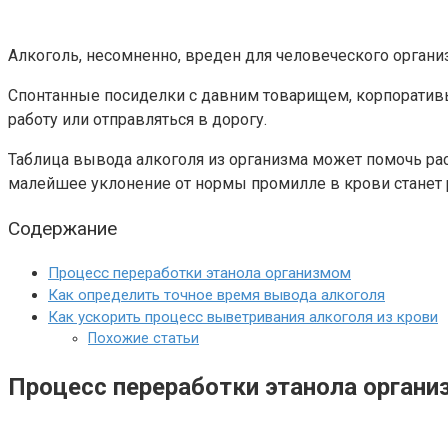
Алкоголь, несомненно, вреден для человеческого организ
Спонтанные посиделки с давним товарищем, корпоративы
работу или отправляться в дорогу.
Таблица вывода алкоголя из организма может помочь расс
малейшее уклонение от нормы промилле в крови стане
Содержание
Процесс переработки этанола организмом
Как определить точное время вывода алкоголя
Как ускорить процесс выветривания алкоголя из крови
Похожие статьи
Процесс переработки этанола орган