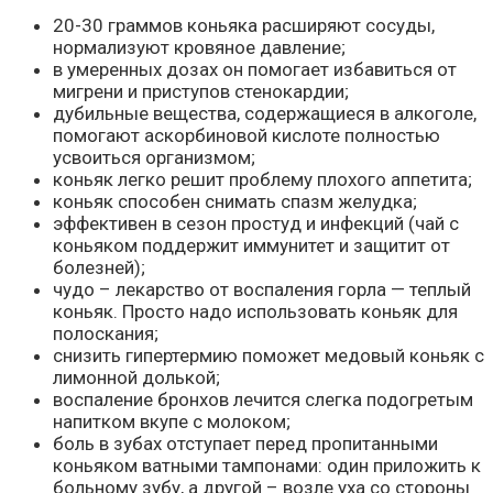
20-30 граммов коньяка расширяют сосуды,
нормализуют кровяное давление;
в умеренных дозах он помогает избавиться от
мигрени и приступов стенокардии;
дубильные вещества, содержащиеся в алкоголе,
помогают аскорбиновой кислоте полностью
усвоиться организмом;
коньяк легко решит проблему плохого аппетита;
коньяк способен снимать спазм желудка;
эффективен в сезон простуд и инфекций (чай с
коньяком поддержит иммунитет и защитит от
болезней);
чудо – лекарство от воспаления горла — теплый
коньяк. Просто надо использовать коньяк для
полоскания;
снизить гипертермию поможет медовый коньяк с
лимонной долькой;
воспаление бронхов лечится слегка подогретым
напитком вкупе с молоком;
боль в зубах отступает перед пропитанными
коньяком ватными тампонами: один приложить к
больному зубу, а другой – возле уха со стороны