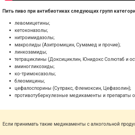
Пить пиво при антибиотиках следующих групп категори
левомицетины;
кетоконазолы;
нитроимидазолы;
макролиды (Азитромицин, Сумамед и прочие);
линкозамиды;
тетрациклины (Доксициклин, Юнидокс Солютаб и ос
аминогликозиды;
ко-тримоксазолы;
блеомицины;
цефалоспорины (Супракс, Флемоксин, Цефазолин);
противотуберкулезные медикаменты и препараты от
Если принимать такие медикаменты с алкогольной продук