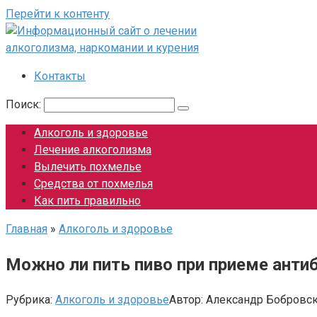
Перейти к контенту
Контакты
Поиск:
Алкоголь и здоровье
Лечение алкоголизма
Вылечить похмелье
Средства от похмелья
Как пить правильно
Главная
»
Алкоголь и здоровье
Можно ли пить пиво при приеме анти
Рубрика:
Алкоголь и здоровье
Автор:
Александр Бобровс