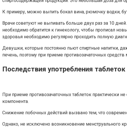
спиртосодержащей продукции. Это небольшая доза для о
К примеру, можно выпить бокал вина, рюмочку водки, бут
Врачи советуют не выпивать больше двух раз за 10 дней.
необходимо обратится к гинекологу, чтобы прописал новы
здоровья необходимо регулярно проходить полную диагн
Девушки, которые постоянно пьют спиртные напитки, даж
печень, поэтому при приеме противозачаточных средств м
Последствия употребления таблеток 
При приеме противозачаточных таблеток практически не
компонента.
Снижение побочных действий вызвано тем, что соврем
Однако, не исключено возникновение менструального кров