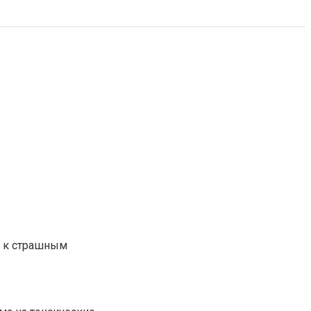
в
т к страшным