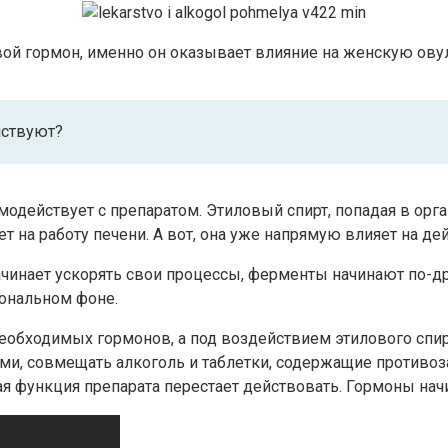
вой гормон, именно он оказывает влияние на женскую ов
йствуют?
одействует с препаратом. Этиловый спирт, попадая в орга
ет на работу печени. А вот, она уже напрямую влияет на д
инает ускорять свои процессы, ферменты начинают по-др
ональном фоне.
еобходимых гормонов, а под воздействием этилового спи
и, совмещать алкоголь и таблетки, содержащие противоз
ая функция препарата перестает действовать. Гормоны на