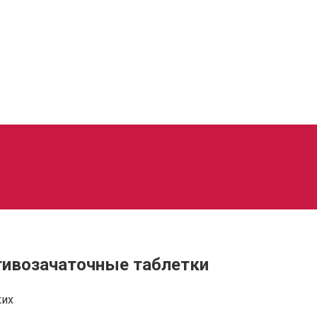
тивозачаточные таблетки
ких