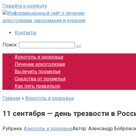
Перейти к контенту
Контакты
Поиск:
Алкоголь и здоровье
Лечение алкоголизма
Вылечить похмелье
Средства от похмелья
Как пить правильно
Главная
»
Алкоголь и здоровье
11 сентября — день трезвости в Росси
Рубрика:
Алкоголь и здоровье
Автор:
Александр Бобровс