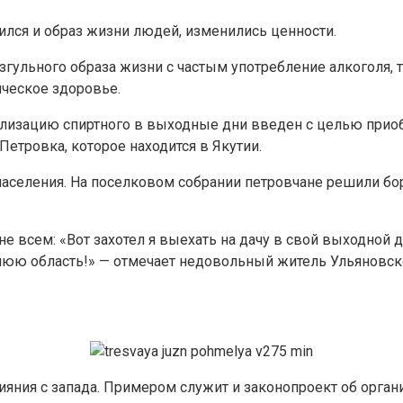
ился и образ жизни людей, изменились ценности.
згульного образа жизни с частым употребление алкоголя,
ическое здоровье.
еализацию спиртного в выходные дни введен с целью при
Петровка, которое находится в Якутии.
 населения. На поселковом собрании петровчане решили бо
 всем: «Вот захотел я выехать на дачу в свой выходной ден
еднюю область!» — отмечает недовольный житель Ульяновск
лияния с запада. Примером служит и законопроект об орг