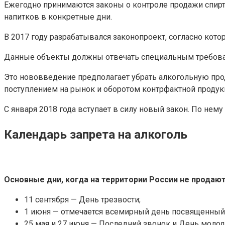
Ежегодно принимаются законы о контроле продажи спирт
напитков в конкретные дни.
В 2017 году разрабатывался законопроект, согласно ко
Данные объекты должны отвечать специальным требован
Это нововведение предполагает убрать алкогольную про
поступлением на рынок и оборотом контрфактной продук
С января 2018 года вступает в силу новый закон. По нем
Календарь запрета на алкоголь
Основные дни, когда на территории России не продают
11 сентября — День трезвости;
1 июня — отмечается всемирный день посвященный 
25 мая и 27 июня — Последний звонок и День молод