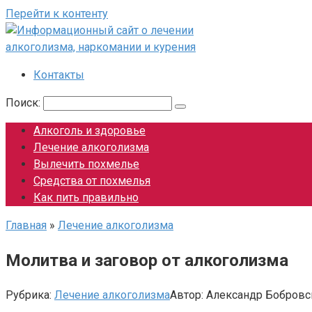
Перейти к контенту
Контакты
Поиск:
Алкоголь и здоровье
Лечение алкоголизма
Вылечить похмелье
Средства от похмелья
Как пить правильно
Главная
»
Лечение алкоголизма
Молитва и заговор от алкоголизма
Рубрика:
Лечение алкоголизма
Автор:
Александр Бобровс