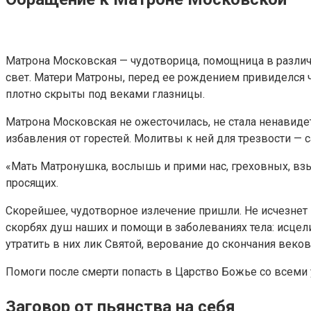
Матрона Московская — чудотворица, помощница в различны
свет. Матери Матроны, перед ее рождением привиделся ч
плотно скрыты под веками глазницы.
Матрона Московская не ожесточилась, не стала ненавиде
избавления от горестей. Молитвы к ней для трезвости 
«Мать Матронушка, вослышь и прими нас, греховных, вз
просящих.
Скорейшее, чудотворное излечение пришли. Не исчезнет 
скорбях душ наших и помощи в заболеваниях тела: исцели
утратить в них лик Святой, верование до скончания век
Помоги после смерти попасть в Царство Божье со всеми 
Заговор от пьянства на себя