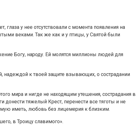
, глаза у нее отсутствовали с момента появления на
тыми веками. Так же как и у птицы, у Святой были
жение Богу, народу. Ей молятся миллионы людей для
й, надеждой к твоей защите взывающих, о сострадании
того мира и нигде не находящим утешения, сострадания в
ги донести тяжелый Крест, перенести все тяготы и не
бимую иметь, любовь без лицемерия к близким.
его, в Троицу славимого».