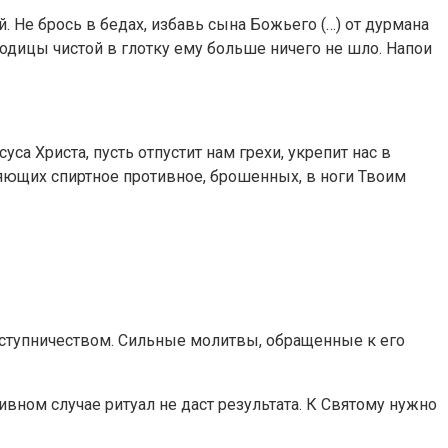
 Не брось в бедах, избавь сына Божьего (…) от дурмана
водицы чистой в глотку ему больше ничего не шло. Напои
а Христа, пусть отпустит нам грехи, укрепит нас в
ляющих спиртное противное, брошенных, в ноги Твоим
аступничеством. Сильные молитвы, обращенные к его
ивном случае ритуал не даст результата. К Святому нужно