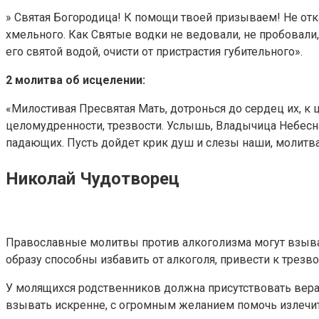
» Святая Богородица! К помощи твоей призываем! Не отк
хмельного. Как Святые водки не ведовали, не пробовали,
его святой водой, очисти от пристрастия губительного».
2 молитва об исцелении:
«Милостивая Пресвятая Мать, дотронься до сердец их, к 
целомудренности, трезвости. Услышь, Владычица Небесна
падающих. Пусть дойдет крик душ и слезы наши, молитв
Николай Чудотворец
Православные молитвы против алкоголизма могут взыват
образу способны избавить от алкоголя, привести к трезво
У молящихся родственников должна присутствовать вера, 
взывать искренне, с огромным желанием помочь излечит