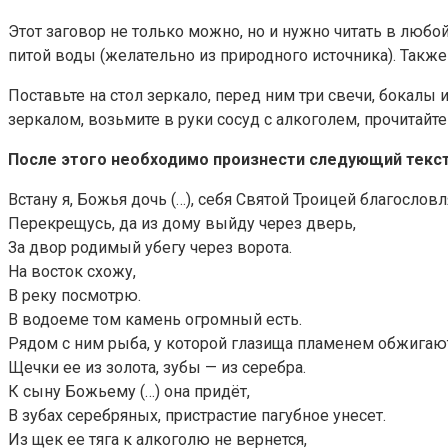
Этот заговор не только можно, но и нужно читать в любо
питой воды (желательно из природного источника). Также
Поставьте на стол зеркало, перед ним три свечи, бокалы 
зеркалом, возьмите в руки сосуд с алкоголем, прочитайте
После этого необходимо произнести следующий текст 
Встану я, Божья дочь (…), себя Святой Троицей благослов
Перекрещусь, да из дому выйду через дверь,
За двор родимый убегу через ворота.
На восток схожу,
В реку посмотрю.
В водоеме том камень огромный есть.
Рядом с ним рыба, у которой глазища пламенем обжигаю
Щечки ее из золота, зубы — из серебра.
К сыну Божьему (…) она придёт,
В зубах серебряных, пристрастие пагубное унесет.
Из щек ее тяга к алкоголю не вернется,