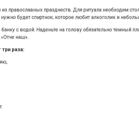
й из православных празднеств. Для ритуала необходим стол
 нужно будет спиртное, которое любит алкоголик и неболь
и банку с водой. Наденьте на голову обязательно темный п
 «Отче наш».
три раза:
ляю,
т.