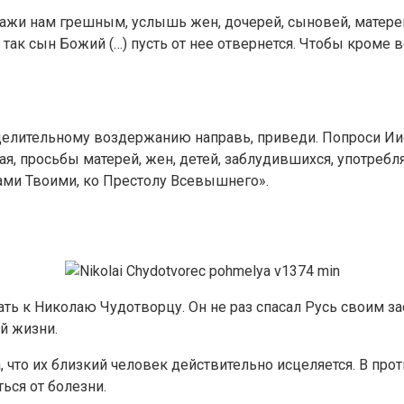
ажи нам грешным, услышь жен, дочерей, сыновей, матерей.
 так сын Божий (…) пусть от нее отвернется. Чтобы кроме 
целительному воздержанию направь, приведи. Попроси Иисус
я, просьбы матерей, жен, детей, заблудившихся, употреб
ами Твоими, ко Престолу Всевышнего».
ь к Николаю Чудотворцу. Он не раз спасал Русь своим з
й жизни.
что их близкий человек действительно исцеляется. В прот
ься от болезни.