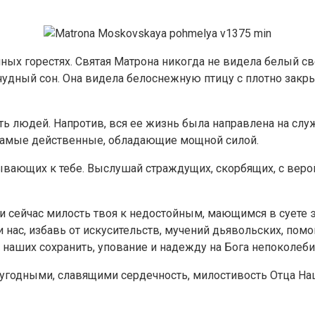
х горестях. Святая Матрона никогда не видела белый свет
удный сон. Она видела белоснежную птицу с плотно закры
ть людей. Напротив, вся ее жизнь была направлена на слу
— самые действенные, обладающие мощной силой.
ывающих к тебе. Выслушай страждущих, скорбящих, с веро
и сейчас милость твоя к недостойным, мающимся в суете э
 нас, избавь от искусительств, мучений дьявольских, помо
ов наших сохранить, упование и надежду на Бога непоколе
угодными, славящими сердечность, милостивость Отца Наш