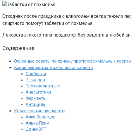
Отходняк после праздника с алкоголем всегда тяжело пе
спиртного помогут таблетки от похмелья.
Лекарства такого типа продаются без рецепта в любой апт
Содержание
Основные советы по приему протиповохмельных препар
Какие лекарства можно использовать
Сорбенты
Регидрон
Противорвотные
Анальгетики
Ферменты
Антациды
Комплексные препараты
Алка-Зельтцер
Алька-Прим
ДринкOFF