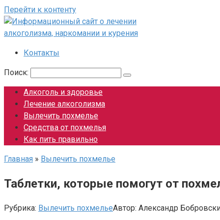
Перейти к контенту
Контакты
Поиск:
Алкоголь и здоровье
Лечение алкоголизма
Вылечить похмелье
Средства от похмелья
Как пить правильно
Главная
»
Вылечить похмелье
Таблетки, которые помогут от похме
Рубрика:
Вылечить похмелье
Автор:
Александр Бобровск