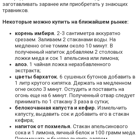
заготавливать заранее или приобретать у знающих
травников.
Некоторые можно купить на ближайшем рынке:
корень имбиря.
2-3 сантиметра аккуратно
срезаем. Заливаем 2 стаканами воды. На
медленно огне томим около 10 минут. В
полученный напиток добавляем 2 столовых
ложки меда и сок 1 апельсина или лимона;
алоэ.
1 чайная ложка неразбавленного
экстракта;
цветы бархаток.
6 сушеных бутонов добавить в
1 литр крутого кипятка. Держать на медленном
огне около 3 минут. Остудить и поставить на
огонь еще на 6 минут. Полученный отвар следует
принимать по 1 стакану 3 раза в сутки;
белокочанная капуста и кефир.
Измельчить
капусту, выдавить сок и добавить его в стакан
кефира;
напиток от похмелья.
Стакан апельсинового
сока и 1 лимона, яичный белок и 100 грамм меда.
Перемешать и быстро выпить залпом.