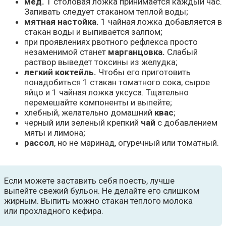
мед.
1 столовая ложка принимается каждый час.
Запивать следует стаканом теплой воды;
мятная настойка.
1 чайная ложка добавляется в
стакан воды и выпивается залпом;
при проявлениях рвотного рефлекса просто
незаменимой станет
марганцовка.
Слабый
раствор выведет токсины из желудка;
легкий коктейль.
Чтобы его приготовить
понадобиться 1 стакан томатного сока, сырое
яйцо и 1 чайная ложка уксуса. Тщательно
перемешайте компоненты и выпейте;
хлебный, желательно домашний
квас
;
черный или зеленый крепкий
чай
с добавлением
мяты и лимона;
рассол
, но не маринад, огуречный или томатный.
Если можете заставить себя поесть, лучше
выпейте свежий бульон. Не делайте его слишком
жирным. Выпить можно стакан теплого молока
или прохладного кефира.