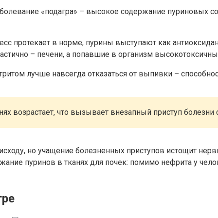
аболевание «подагра» – высокое содержание пуриновых со
есс протекает в норме, пурины выступают как антиоксидан
частично – печени, а попавшие в организм высокотоксичны
тритом лучше навсегда отказаться от выпивки – способнос
нях возрастает, что вызывает внезапный приступ болезни
исходу, но учащение болезненных приступов истощит нерв
жание пуринов в тканях для почек: помимо нефрита у чело
гре