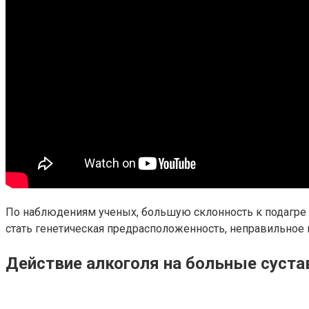
По наблюдениям ученых, большую склонность к подагре
стать генетическая предрасположенность, неправильное
Действие алкоголя на больные суста