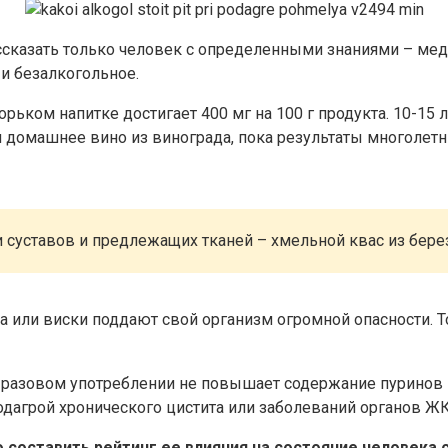
ссказать только человек с определенными знаниями – медик
 и безалкогольное.
орьком напитке достигает 400 мг на 100 г продукта. 10-1
домашнее вино из винограда, пока результаты многолетни
суставов и предлежащих тканей – хмельной квас из берез
 или виски поддают свой организм огромной опасности. То
 разовом употреблении не повышает содержание пуринов в
 подагрой хронического цистита или заболеваний органов Ж
 составить рейтинг ее влияния на состояние человека 