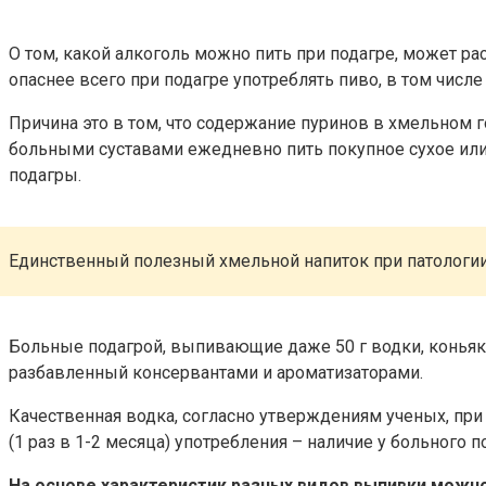
О том, какой алкоголь можно пить при подагре, может ра
опаснее всего при подагре употреблять пиво, в том числе
Причина это в том, что содержание пуринов в хмельном г
больными суставами ежедневно пить покупное сухое или 
подагры.
Единственный полезный хмельной напиток при патологии 
Больные подагрой, выпивающие даже 50 г водки, коньяка
разбавленный консервантами и ароматизаторами.
Качественная водка, согласно утверждениям ученых, при
(1 раз в 1-2 месяца) употребления – наличие у больного
На основе характеристик разных видов выпивки можно