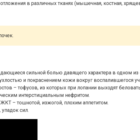
 отложения в различных тканях (мышечная, костная, хряще
почек.
ждающиеся сильной болью давящего характера в одном из 
ухлостью и покраснением кожи вокруг воспалившегося уч
ростов – тофусов, из которых при лопании выходят белова
ическим интерстициальным нефритом.
КТ – тошнотой, изжогой, плохим аппетитом.
 упадок сил.