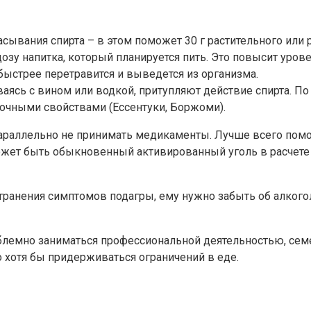
сывания спирта – в этом поможет 30 г растительного или 
дозу напитка, который планируется пить. Это повысит уро
быстрее перетравится и выведется из организма.
аясь с вином или водкой, притупляют действие спирта. П
очными свойствами (Ессентуки, Боржоми).
раллельно не принимать медикаменты. Лучше всего помог
ет быть обыкновенный активированный уголь в расчете 1 
транения симптомов подагры, ему нужно забыть об алкогол
лемно заниматься профессиональной деятельностью, се
 хотя бы придерживаться ограничений в еде.